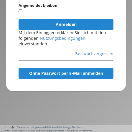
Angemeldet bleiben:
Anmelden
Mit dem Einloggen erklären Sie sich mit den
folgenden
Nutzungsbedingungen
einverstanden.
Passwort vergessen
Ohne Passwort per E-Mail anmelden
·
·
·
Datenschutz
·
Impressum
EU-Online-Schlichtungs-Plattform
·
© 2016 - 2026 SupraTix GmbH oder Partnergesellschaften - Alle Rechte vorbehalten.