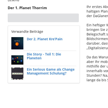
Ihr erstes Ab
Der 1. Planet Thorrim
haltigen Pla
der DaGlaner 
Ein heftiger
bringen Sie 
Verwandte Beiträge
Belegschaft 
Bildschirmen
Der 2. Planet Kre’Pain
darüber, das
„Digitalisier
Die Story - Teil 1: Die
Da das Warum
Planeten
aber Ihr mobi
mithilfe der
Ein Serious Game als Change
innerhalb vo
Management Schulung?
Stunden? Na, 
lange da bis 