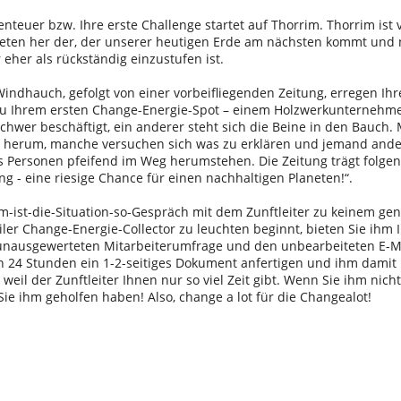
enteuer bzw. Ihre erste Challenge startet auf Thorrim. Thorrim is
neten her der, der unserer heutigen Erde am nächsten kommt un
eher als rückständig einzustufen ist.
 Windhauch, gefolgt von einer vorbeifliegenden Zeitung, erregen I
zu Ihrem ersten Change-Energie-Spot – einem Holzwerkunternehmen.
schwer beschäftigt, ein anderer steht sich die Beine in den Bauch.
 herum, manche versuchen sich was zu erklären und jemand ande
s Personen pfeifend im Weg herumstehen. Die Zeitung trägt folgen
ung - eine riesige Chance für einen nachhaltigen Planeten!“.
-ist-die-Situation-so-Gespräch mit dem Zunftleiter zu keinem gen
ler Change-Energie-Collector zu leuchten beginnt, bieten Sie ihm I
 unausgewerteten Mitarbeiterumfrage und den unbearbeiteten E-Ma
n 24 Stunden ein 1-2-seitiges Dokument anfertigen und ihm damit 
weil der Zunftleiter Ihnen nur so viel Zeit gibt. Wenn Sie ihm nicht
Sie ihm geholfen haben! Also, change a lot für die Changealot!