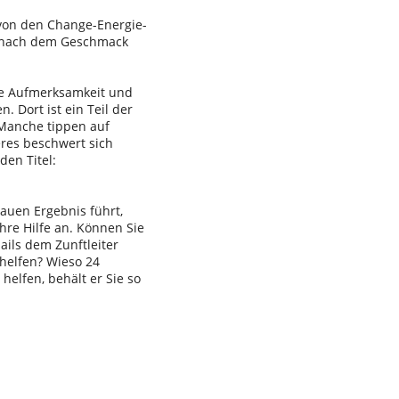
t von den Change-Energie-
d nach dem Geschmack
hre Aufmerksamkeit und
 Dort ist ein Teil der
 Manche tippen auf
res beschwert sich
den Titel:
auen Ergebnis führt,
hre Hilfe an. Können Sie
ils dem Zunftleiter
helfen? Wieso 24
 helfen, behält er Sie so