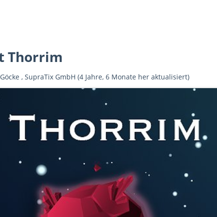
et Thorrim
 Göcke
,
SupraTix GmbH
(4 Jahre, 6 Monate her aktualisiert)