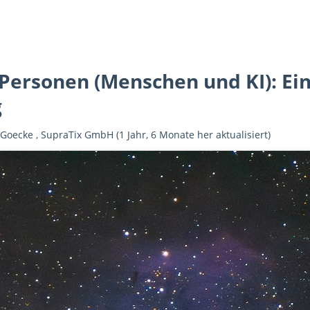
 Personen (Menschen und KI): Ei
g
 Goecke
,
SupraTix GmbH
(1 Jahr, 6 Monate her aktualisiert)