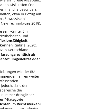
inwiefern breite Akzeptanz
ischen Diskussion findet
nten manche besonders
halten, etwa in Bezug auf
on „Bewusstsein“
d New Technologies 2018).
assen könnte. Ein
izubehalten und
flexionsfähigkeit
 können
(Gabriel 2020).
tz in Deutschland
fassungsrechtlich als
echte“ umgedeutet oder
wicklungen wie der
EU
kommenden Jahren weiter
umfassenden
 jedoch, dass der
nsbereiche die
us immer dringlicher
son“-Kategorie
lichten im Rechtsverkehr
fundamental umzudeuten.