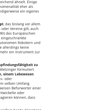
eichend ähnelt. Einige
nomenalität eher als
ndigerweise ein eigenes
pt
, das bislang vor allem
oder Vereine gilt, auch
URI) des Europäischen
ie eingeschränkte
 autonomen Robotern und
e allerdings keine
lmehr ein Instrument zur
mpfindungsfähigkeit zu
Metzinger formuliert
um, einem Lebewesen
ns- oder
 im selben Umfang
rweisen Befürworter einer
ntwickelte oder
 agieren können, dass