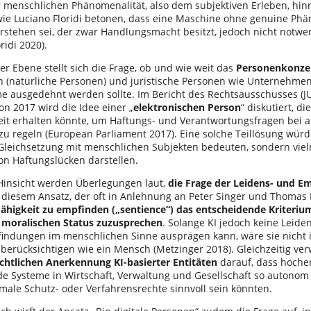
er menschlichen Phänomenalität, also dem subjektiven Erleben, hinr
ie Luciano Floridi betonen, dass eine Maschine ohne genuine Phä
erstehen sei, der zwar Handlungsmacht besitzt, jedoch nicht notwe
ridi 2020).
her Ebene stellt sich die Frage, ob und wie weit das
Personenkonze
 (natürliche Personen) und juristische Personen wie Unternehmen 
me ausgedehnt werden sollte. Im Bericht des Rechtsausschusses (J
on 2017 wird die Idee einer „
elektronischen Person
“ diskutiert, d
eit erhalten könnte, um Haftungs- und Verantwortungsfragen bei
zu regeln (European Parliament 2017). Eine solche Teillösung würd
 Gleichsetzung mit menschlichen Subjekten bedeuten, sondern vie
on Haftungslücken darstellen.
 Hinsicht werden Überlegungen laut,
die Frage der Leidens- und E
 diesem Ansatz, der oft in Anlehnung an Peter Singer und Thomas 
Fähigkeit zu empfinden („sentience“) das entscheidende Kriteri
 moralischen Status zuzusprechen
. Solange KI jedoch keine Leide
ndungen im menschlichen Sinne ausprägen kann, wäre sie nicht
 berücksichtigen wie ein Mensch (Metzinger 2018). Gleichzeitig ve
echtlichen Anerkennung KI-basierter Entitäten
darauf, dass hoche
de Systeme in Wirtschaft, Verwaltung und Gesellschaft so autonom
male Schutz- oder Verfahrensrechte sinnvoll sein könnten.