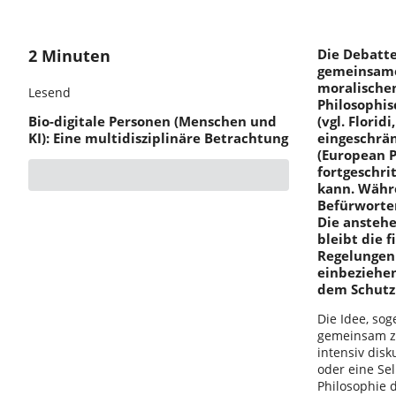
2 Minuten
Die Debatte
gemeinsame
moralische
Lesend
Philosophis
Bio-digitale Personen (Menschen und
(vgl. Florid
KI): Eine multidisziplinäre Betrachtung
eingeschrän
(European P
fortgeschr
kann. Währe
Befürworter
Die anstehe
bleibt die 
Regelungen 
einbeziehen
dem Schutz
Die Idee, so
gemeinsam zu 
intensiv dis
oder eine Se
Philosophie d