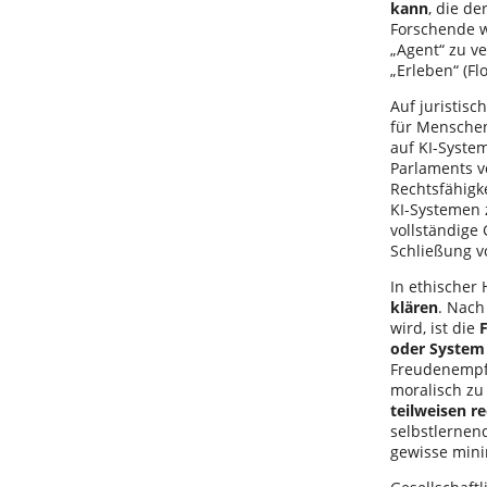
kann
, die d
Forschende w
„Agent“ zu v
„Erleben“ (Flo
Auf juristisc
für Menschen
auf KI-Syste
Parlaments v
Rechtsfähigk
KI-Systemen 
vollständige
Schließung v
In ethischer
klären
. Nach
wird, ist die
oder System
Freudenempfi
moralisch zu
teilweisen r
selbstlernen
gewisse mini