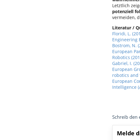
Letztlich zei
potenziell f
vermeiden, d
Literatur / Q
Floridi, L. (
Engineering E
Bostrom, N. (
European Par
Robotics (2015
Gabriel, I. (2
European Grou
robotics and
European Com
Intelligence (
Schreib den
Melde d