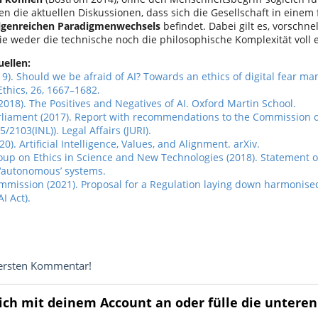
gen die aktuellen Diskussionen, dass sich die Gesellschaft in eine
olgenreichen Paradigmenwechsels
befindet. Dabei gilt es, vorschn
ie weder die technische noch die philosophische Komplexität voll 
uellen:
2019). Should we be afraid of AI? Towards an ethics of digital fear 
thics, 26, 1667–1682.
2018). The Positives and Negatives of AI. Oxford Martin School.
liament (2017). Report with recommendations to the Commission o
/2103(INL)). Legal Affairs (JURI).
020). Artificial Intelligence, Values, and Alignment. arXiv.
p on Ethics in Science and New Technologies (2018). Statement on a
 ‘autonomous’ systems.
mission (2021). Proposal for a Regulation laying down harmonised r
AI Act).
 ersten Kommentar!
ich mit deinem Account an oder fülle die unteren