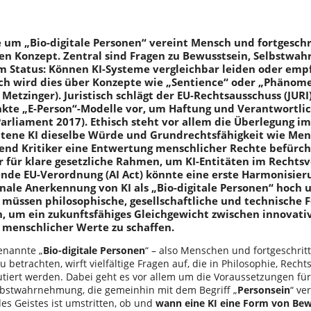
 um „Bio-digitale Personen“ vereint Mensch und fortgeschr
n Konzept. Zentral sind Fragen zu Bewusstsein, Selbstw
m Status: Können KI-Systeme vergleichbar leiden oder em
ch wird dies über Konzepte wie „Sentience“ oder „Phänomen
i, Metzinger). Juristisch schlägt der EU-Rechtsausschuss (JURI
kte „E-Person“-Modelle vor, um Haftung und Verantwortlic
arliament 2017). Ethisch steht vor allem die Überlegung im
ittene KI dieselbe Würde und Grundrechtsfähigkeit wie M
nd Kritiker eine Entwertung menschlicher Rechte befürch
 für klare gesetzliche Rahmen, um KI-Entitäten im Rechtsv
nde EU-Verordnung (AI Act) könnte eine erste Harmonisier
finale Anerkennung von KI als „Bio-digitale Personen“ hoch 
müssen philosophische, gesellschaftliche und technische F
, um ein zukunftsfähiges Gleichgewicht zwischen innovati
 menschlicher Werte zu schaffen.
genannte „
Bio-digitale Personen
“ – also Menschen und fortgeschrit
betrachten, wirft vielfältige Fragen auf, die in Philosophie, Rech
kutiert werden. Dabei geht es vor allem um die Voraussetzungen fü
lbstwahrnehmung, die gemeinhin mit dem Begriff „
Personsein
“ ve
es Geistes ist umstritten, ob und
wann eine KI eine Form von Bew