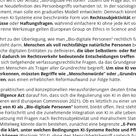
ich wirft der Ansatz „Bio-digitale Personen“ zudem die Frage auf, 
he Neudefinition des Personbegriffs vorhanden ist. In der soziolog
ument, man solle ein graduelles Modell entwickeln: Demnach kön
tenen KI-Systeme eine beschränkte Form von
Rechtssubjektivität
er
üsse
oder
Haftungsfragen
, während einfachere KI ohne jede Art v
s reine Werkzeuge gelten (European Group on Ethics in Science an
hrt zu der Überlegung, wie man „Bio-digitale Personen“ rechtlich f
steht darin,
Menschen als voll rechtsfähige natürliche Personen
be
lche digitalen Entitäten zu definieren,
die über Selbstlern- oder Re
d dadurch im Rechtsverkehr bedeutende Entscheidungen treffen
n sich tiefgehende verfassungsrechtliche Fragen, da das Grundgese
den Menschen als Träger aller Grundrechte begreift.
Um eine KI ver
erkennen, müssten Begriffe wie „Menschenwürde“ oder „Grundr
den
, was einen erheblichen Reformaufwand zur Folge hätte.
r praktischen und konzeptionellen Herausforderungen deuten Ent
elligence Act
darauf hin, dass sich die Regulierung von KI in den 
ieren wird (European Commission 2021). Ob es letztlich zu einer 
von KI als „Bio-digitale Personen“
kommt, bleibt offen. Fest steht
he Fortschritt und die zunehmende Integration von KI in alle Lebe
etzung mit Fragen nach Rechtssubjektivität und moralischem Stat
Mittelweg könnte darin bestehen, zunächst eine begrenzte
„E-Per
 die klärt, unter welchen Bedingungen KI-Systeme Rechte und Pf
 können
(Bostrom 2014), ohne den Menschheitsbegriff sogleich 