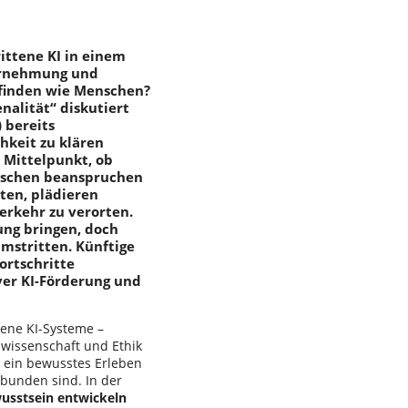
ittene KI in einem
ahrnehmung und
pfinden wie Menschen?
alität“ diskutiert
) bereits
hkeit zu klären
 Mittelpunkt, ob
enschen beanspruchen
ten, plädieren
erkehr zu verorten.
ung bringen, doch
umstritten. Künftige
ortschritte
ver KI-Förderung und
tene KI-Systeme –
tswissenschaft und Ethik
r ein bewusstes Erleben
rbunden sind. In der
usstsein entwickeln