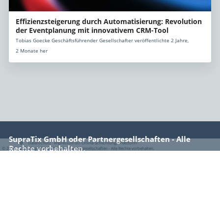
Effizienzsteigerung durch Automatisierung: Revolution
der Eventplanung mit innovativem CRM-Tool
Tobias Goecke Geschäftsführender Gesellschafter veröffentlichte 2 Jahre,
2 Monate her
SupraTix GmbH oder Partnergesellschaften - Alle
·
·
·
Datenschutz
·
Impressum
EU-Online-Schlichtungs-Plattform
·
Rechte vorbehalten.
© 2016 - 2026 SupraTix GmbH oder Partnergesellschaften - Alle Rechte vorbehalten.
Rechtliches
Impressum
Datenschutz
Nutzungsbedingungen
EU-Online-Schlichtungs-Plattform