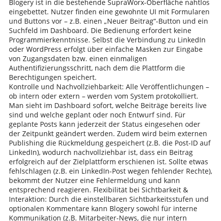
Blogery ist in die bestehende SupraWorx-Oberfläche nahtlos
eingebettet. Nutzer finden eine gewohnte UI mit Formularen
und Buttons vor – z.B. einen „Neuer Beitrag“-Button und ein
Suchfeld im Dashboard. Die Bedienung erfordert keine
Programmierkenntnisse. Selbst die Verbindung zu LinkedIn
oder WordPress erfolgt über einfache Masken zur Eingabe
von Zugangsdaten bzw. einen einmaligen
Authentifizierungsschritt, nach dem die Plattform die
Berechtigungen speichert.
Kontrolle und Nachvollziehbarkeit: Alle Veröffentlichungen –
ob intern oder extern – werden vom System protokolliert.
Man sieht im Dashboard sofort, welche Beiträge bereits live
sind und welche geplant oder noch Entwurf sind. Für
geplante Posts kann jederzeit der Status eingesehen oder
der Zeitpunkt geändert werden. Zudem wird beim externen
Publishing die Rückmeldung gespeichert (z.B. die Post-ID auf
LinkedIn), wodurch nachvollziehbar ist, dass ein Beitrag
erfolgreich auf der Zielplattform erschienen ist. Sollte etwas
fehlschlagen (z.B. ein LinkedIn-Post wegen fehlender Rechte),
bekommt der Nutzer eine Fehlermeldung und kann
entsprechend reagieren. Flexibilität bei Sichtbarkeit &
Interaktion: Durch die einstellbaren Sichtbarkeitsstufen und
optionalen Kommentare kann Blogery sowohl für interne
Kommunikation (z.B. Mitarbeiter-News, die nur intern