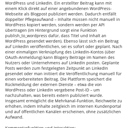
WordPress und LinkedIn. Ein erstellter Beitrag kann mit
einem Klick direkt auf einer angebundenen WordPress-
Webseite als Blogpost publiziert werden. Dadurch entfällt
doppelter Pflegeaufwand – Inhalte müssen nicht manuell in
WordPress kopiert werden, sondern werden per API
übertragen (im Hintergrund sorgt eine Funktion
publish_to_wordpress dafür, dass Titel und Inhalt an
WordPress gesendet werden). Ebenso lässt sich ein Beitrag
auf LinkedIn veröffentlichen, sei es sofort oder geplant. Nach
einer einmaligen Verknüpfung des LinkedIn-Kontos (über
OAuth-Anmeldung) kann Blogery Beiträge im Namen des
Nutzers oder Unternehmens auf LinkedIn posten. Geplante
Posts werden zum festgelegten Zeitpunkt an LinkedIn
gesendet oder man initiiert die Veröffentlichung manuell für
einen vorbereiteten Beitrag. Die Plattform speichert die
Rückmeldung der externen Dienste – etwa die von
WordPress oder LinkedIn vergebene Post-ID – um
nachzuhalten, was bereits extern publiziert wurde.
Insgesamt ermöglicht die Mehrkanal-Funktion, Reichweite zu
erhöhen, indem Inhalte zeitgleich im internen Kundenportal
und auf öffentlichen Kanälen erscheinen, ohne zusätzlichen
Aufwand.
Kommentarfunktion und Interaktion: