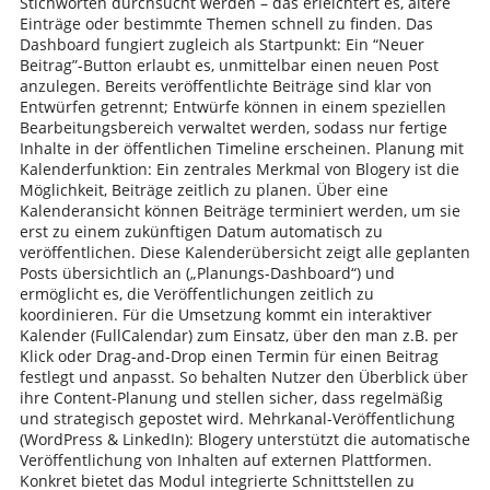
Stichworten durchsucht werden – das erleichtert es, ältere
Einträge oder bestimmte Themen schnell zu finden. Das
Dashboard fungiert zugleich als Startpunkt: Ein “Neuer
Beitrag”-Button erlaubt es, unmittelbar einen neuen Post
anzulegen. Bereits veröffentlichte Beiträge sind klar von
Entwürfen getrennt; Entwürfe können in einem speziellen
Bearbeitungsbereich verwaltet werden, sodass nur fertige
Inhalte in der öffentlichen Timeline erscheinen. Planung mit
Kalenderfunktion: Ein zentrales Merkmal von Blogery ist die
Möglichkeit, Beiträge zeitlich zu planen. Über eine
Kalenderansicht können Beiträge terminiert werden, um sie
erst zu einem zukünftigen Datum automatisch zu
veröffentlichen. Diese Kalenderübersicht zeigt alle geplanten
Posts übersichtlich an („Planungs-Dashboard“) und
ermöglicht es, die Veröffentlichungen zeitlich zu
koordinieren. Für die Umsetzung kommt ein interaktiver
Kalender (FullCalendar) zum Einsatz, über den man z.B. per
Klick oder Drag-and-Drop einen Termin für einen Beitrag
festlegt und anpasst. So behalten Nutzer den Überblick über
ihre Content-Planung und stellen sicher, dass regelmäßig
und strategisch gepostet wird. Mehrkanal-Veröffentlichung
(WordPress & LinkedIn): Blogery unterstützt die automatische
Veröffentlichung von Inhalten auf externen Plattformen.
Konkret bietet das Modul integrierte Schnittstellen zu