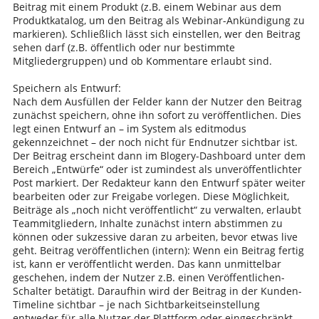
Beitrag mit einem Produkt (z.B. einem Webinar aus dem
Produktkatalog, um den Beitrag als Webinar-Ankündigung zu
markieren). Schließlich lässt sich einstellen, wer den Beitrag
sehen darf (z.B. öffentlich oder nur bestimmte
Mitgliedergruppen) und ob Kommentare erlaubt sind.
Speichern als Entwurf:
Nach dem Ausfüllen der Felder kann der Nutzer den Beitrag
zunächst speichern, ohne ihn sofort zu veröffentlichen. Dies
legt einen Entwurf an – im System als editmodus
gekennzeichnet – der noch nicht für Endnutzer sichtbar ist.
Der Beitrag erscheint dann im Blogery-Dashboard unter dem
Bereich „Entwürfe“ oder ist zumindest als unveröffentlichter
Post markiert. Der Redakteur kann den Entwurf später weiter
bearbeiten oder zur Freigabe vorlegen. Diese Möglichkeit,
Beiträge als „noch nicht veröffentlicht“ zu verwalten, erlaubt
Teammitgliedern, Inhalte zunächst intern abstimmen zu
können oder sukzessive daran zu arbeiten, bevor etwas live
geht. Beitrag veröffentlichen (intern): Wenn ein Beitrag fertig
ist, kann er veröffentlicht werden. Das kann unmittelbar
geschehen, indem der Nutzer z.B. einen Veröffentlichen-
Schalter betätigt. Daraufhin wird der Beitrag in der Kunden-
Timeline sichtbar – je nach Sichtbarkeitseinstellung
entweder für alle Nutzer der Plattform oder eingeschränkt