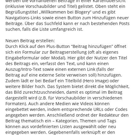
werden die vorhandenen Beiträge in einer Kartenübersicht
(inklusive Vorschaubilder und Titel) gelistet. Oben steht ein
Begrüßungstitel „Willkommen bei Blogery“ und es gibt
Navigations-Links sowie einen Button zum Hinzufügen neuer
Beiträge. Über das Suchfeld kann er nach bestehenden Posts
suchen, falls die Liste umfangreich ist.
Neuen Beitrag erstellen:
Durch Klick auf den Plus-Button “Beitrag hinzufügen” öffnet
sich ein Formular zur Beitragserstellung (oft als eigenes
Eingabeformular oder Modal). Hier gibt der Nutzer den Titel
des Beitrags ein, verfasst den Text, und kann einen
Auszug/Intro-Text sowie einen externen Link (falls der
Beitrag auf eine externe Seite verweisen soll) hinzufügen.
Zudem lädt er bei Bedarf ein Titelbild (Hero Image) oder
weitere Bilder hoch. Das System bietet direkt die Möglichkeit,
das Bild zurechtzuschneiden, damit es optimal im Beitrag
dargestellt wird (z.B. für Vorschaubilder in verschiedenen
Formaten). Auch andere Medien wie Videos können
eingebettet werden, indem entsprechende URLs oder Codes
angegeben werden. Anschließend ordnet der Redakteur den
Beitrag thematisch ein – Kategorien, Themen und Tags
können aus vordefinierten Listen ausgewählt oder neu
eingegeben werden. Gegebenenfalls verknüpft er den