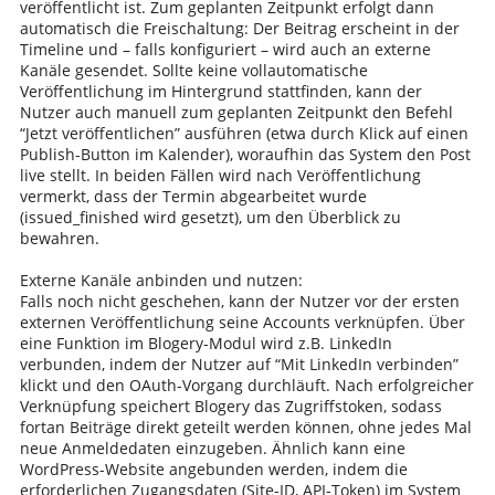
veröffentlicht ist. Zum geplanten Zeitpunkt erfolgt dann
automatisch die Freischaltung: Der Beitrag erscheint in der
Timeline und – falls konfiguriert – wird auch an externe
Kanäle gesendet. Sollte keine vollautomatische
Veröffentlichung im Hintergrund stattfinden, kann der
Nutzer auch manuell zum geplanten Zeitpunkt den Befehl
“Jetzt veröffentlichen” ausführen (etwa durch Klick auf einen
Publish-Button im Kalender), woraufhin das System den Post
live stellt. In beiden Fällen wird nach Veröffentlichung
vermerkt, dass der Termin abgearbeitet wurde
(issued_finished wird gesetzt), um den Überblick zu
bewahren.
Externe Kanäle anbinden und nutzen:
Falls noch nicht geschehen, kann der Nutzer vor der ersten
externen Veröffentlichung seine Accounts verknüpfen. Über
eine Funktion im Blogery-Modul wird z.B. LinkedIn
verbunden, indem der Nutzer auf “Mit LinkedIn verbinden”
klickt und den OAuth-Vorgang durchläuft. Nach erfolgreicher
Verknüpfung speichert Blogery das Zugriffstoken, sodass
fortan Beiträge direkt geteilt werden können, ohne jedes Mal
neue Anmeldedaten einzugeben. Ähnlich kann eine
WordPress-Website angebunden werden, indem die
erforderlichen Zugangsdaten (Site-ID, API-Token) im System