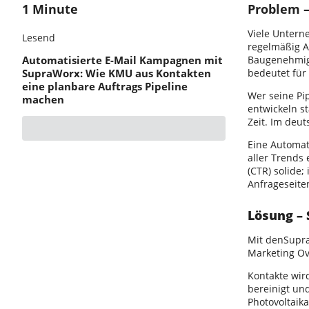
1 Minute
Problem 
Viele Unterne
Lesend
regelmäßig An
Automatisierte E-Mail Kampagnen mit
Baugenehmig
SupraWorx: Wie KMU aus Kontakten
bedeutet für
eine planbare Auftrags Pipeline
Wer seine Pi
machen
entwickeln s
Zeit. Im deut
Eine Automati
aller Trends 
(CTR) solide;
Anfrageseite
Lösung – 
Mit denSupra
Marketing Ov
Kontakte wir
bereinigt un
Photovoltaik