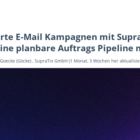
rte E-Mail Kampagnen mit Supr
ine planbare Auftrags Pipeline
 Goecke (Göcke)
,
SupraTix GmbH
(1 Monat, 3 Wochen her aktualisie