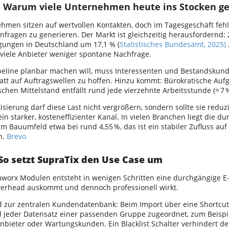
– Warum viele Unternehmen heute ins Stocken g
hmen sitzen auf wertvollen Kontakten, doch im Tagesgeschäft fehlt
fragen zu generieren. Der Markt ist gleichzeitig herausfordernd: 
ungen in Deutschland um 17,1 % (
Statistisches Bundesamt, 2025)
 viele Anbieter weniger spontane Nachfrage.
peline planbar machen will, muss Interessenten und Bestandskun
tatt auf Auftragswellen zu hoffen. Hinzu kommt: Bürokratische Au
schen Mittelstand entfällt rund jede vierzehnte Arbeitsstunde (≈ 7
sierung darf diese Last nicht vergrößern, sondern sollte sie reduzi
ein starker, kosteneffizienter Kanal. In vielen Branchen liegt die du
 im Bauumfeld etwa bei rund 4,55 %, das ist ein stabiler Zufluss au
n.
Brevo
So setzt SupraTix den Use Case um
worx Modulen entsteht in wenigen Schritten eine durchgängige E-
erhead auskommt und dennoch professionell wirkt.
d zur zentralen Kundendatenbank: Beim Import über eine Shortcu
d jeder Datensatz einer passenden Gruppe zugeordnet, zum Beispie
anbieter oder Wartungskunden. Ein Blacklist Schalter verhindert d