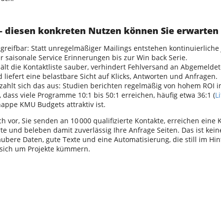
– diesen konkreten Nutzen können Sie erwarten
t greifbar: Statt unregelmäßiger Mailings entstehen kontinuierlich
r saisonale Service Erinnerungen bis zur Win back Serie.
lt die Kontaktliste sauber, verhindert Fehlversand an Abgemeldete,
liefert eine belastbare Sicht auf Klicks, Antworten und Anfragen.
 zahlt sich das aus: Studien berichten regelmäßig von hohem ROI i
 dass viele Programme 10:1 bis 50:1 erreichen, häufig etwa 36:1 (
L
nappe KMU Budgets attraktiv ist.
ich vor, Sie senden an 10 000 qualifizierte Kontakte, erreichen eine
e und beleben damit zuverlässig Ihre Anfrage Seiten. Das ist kei
bere Daten, gute Texte und eine Automatisierung, die still im Hin
 sich um Projekte kümmern.