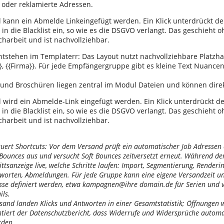
oder reklamierte Adressen.
il kann ein Abmelde Linkeingefügt werden. Ein Klick unterdrückt d
 in die Blacklist ein, so wie es die DSGVO verlangt. Das geschieht o
harbeit und ist nachvollziehbar.
ntstehen im Templaterr: Das Layout nutzt nachvollziehbare Platzha
, {{Firma}}. Für jede Empfängergruppe gibt es kleine Text Nuancen
s und Broschüren liegen zentral im Modul Dateien und können di
il wird ein Abmelde-Link eingefügt werden. Ein Klick unterdrückt 
 in die Blacklist ein, so wie es die DSGVO verlangt. Das geschieht o
harbeit und ist nachvollziehbar.
euert Shortcuts: Vor dem Versand prüft ein automatischer Job Adressen
 Bounces aus und versucht Soft Bounces zeitversetzt erneut. Während d
ittsanzeige live, welche Schritte laufen: Import, Segmentierung, Rendering
tworten, Abmeldungen. Für jede Gruppe kann eine eigene Versandzeit un
se definiert werden, etwa kampagnen@ihre domain.de für Serien und ve
ils.
and landen Klicks und Antworten in einer Gesamtstatistik; Öffnungen w
tiert der Datenschutzbericht, dass Widerrufe und Widersprüche automa
rden.