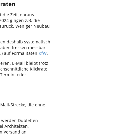
eraten
 die Zeit, daraus
2024 gingen z.B. die
zurück. Weniger Neubau
den deshalb systematisch
fgaben fressen messbar
 %) auf Formalitäten
KfW
.
eren. E-Mail bleibt trotz
rchschnittliche Klickrate
f Termin oder
Mail-Strecke, die ohne
t werden Dubletten
l Architekten,
en Versand an