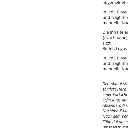
abgemeldete 
In jede E Ma
und trägt ihn
manuelle Nac
Die Inhalte e
{{Nachname}}
sitzt.
Bilder, Logo
In jede E Ma
und trägt ihn
manuelle Nac
Den Ablauf st
sortiert Hard
einer Fortschr
Erfassung, An
Absenderadres
Nachfass-E-Ma
Nach dem Vers
Fälle dokumen
umgesetzt wu