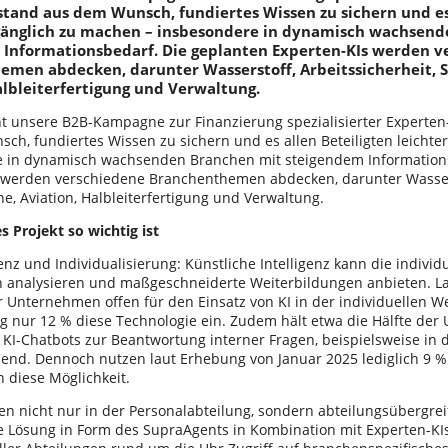
stand aus dem Wunsch, fundiertes Wissen zu sichern und es
ugänglich zu machen – insbesondere in dynamisch wachsen
 Informationsbedarf. Die geplanten Experten-KIs werden v
emen abdecken, darunter Wasserstoff, Arbeitssicherheit, 
albleiterfertigung und Verwaltung.
t unsere B2B-Kampagne zur Finanzierung spezialisierter Experten-
ch, fundiertes Wissen zu sichern und es allen Beteiligten leichte
 in dynamisch wachsenden Branchen mit steigendem Informations
 werden verschiedene Branchenthemen abdecken, darunter Wasserst
e, Aviation, Halbleiterfertigung und Verwaltung.
 Projekt so wichtig ist
enz und Individualisierung: Künstliche Intelligenz kann die indivi
n analysieren und maßgeschneiderte Weiterbildungen anbieten. L
 Unternehmen offen für den Einsatz von KI in der individuellen We
ng nur 12 % diese Technologie ein. Zudem hält etwa die Hälfte de
 KI-Chatbots zur Beantwortung interner Fragen, beispielsweise in d
hend. Dennoch nutzen laut Erhebung von Januar 2025 lediglich 9 %
diese Möglichkeit.
n nicht nur in der Personalabteilung, sondern abteilungsübergrei
ie Lösung in Form des SupraAgents in Kombination mit Experten-KIs