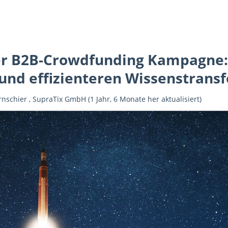
er B2B-Crowdfunding Kampagne: 
und effizienteren Wissenstransf
rnschier
,
SupraTix GmbH
(1 Jahr, 6 Monate her aktualisiert)