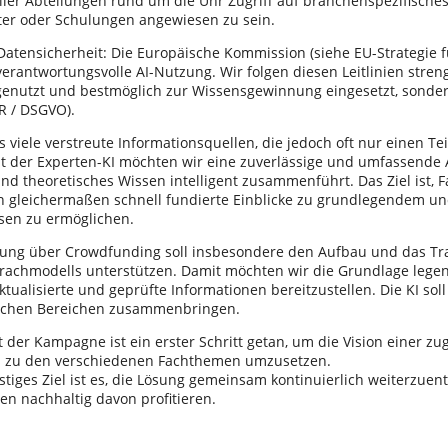
aller Abteilungen rund um die Uhr Zugriff auf branchenspezifisch
ter oder Schulungen angewiesen zu sein.
atensicherheit: Die Europäische Kommission (siehe EU-Strategie fü
verantwortungsvolle AI-Nutzung. Wir folgen diesen Leitlinien stren
genutzt und bestmöglich zur Wissensgewinnung eingesetzt, sonder
R / DSGVO).
es viele verstreute Informationsquellen, die jedoch oft nur einen T
t der Experten-KI möchten wir eine zuverlässige und umfassende An
und theoretisches Wissen intelligent zusammenführt. Das Ziel ist, 
en gleichermaßen schnell fundierte Einblicke zu grundlegendem un
sen zu ermöglichen.
rung über Crowdfunding soll insbesondere den Aufbau und das Tr
rachmodells unterstützen. Damit möchten wir die Grundlage legen
ktualisierte und geprüfte Informationen bereitzustellen. Die KI so
lichen Bereichen zusammenbringen.
 der Kampagne ist ein erster Schritt getan, um die Vision einer z
s zu den verschiedenen Fachthemen umzusetzen.
stiges Ziel ist es, die Lösung gemeinsam kontinuierlich weiterzuent
n nachhaltig davon profitieren.