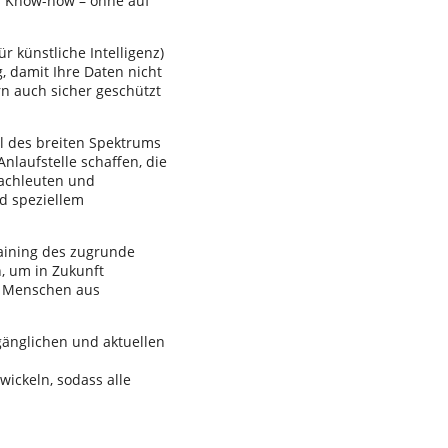
es Know-how – ohne auf
r künstliche Intelligenz)
g, damit Ihre Daten nicht
n auch sicher geschützt
eil des breiten Spektrums
laufstelle schaffen, die
Fachleuten und
d speziellem
aining des zugrunde
, um in Zukunft
ll Menschen aus
ugänglichen und aktuellen
wickeln, sodass alle