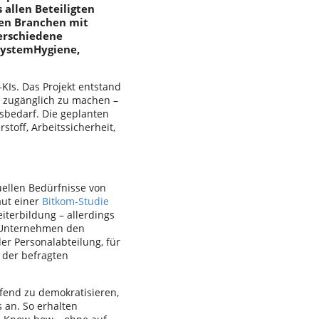
 allen Beteiligten
den Branchen mit
erschiedene
SystemHygiene,
KIs. Das Projekt entstand
r zugänglich zu machen –
bedarf. Die geplanten
off, Arbeitssicherheit,
duellen Bedürfnisse von
aut einer
Bitkom-Studie
iterbildung – allerdings
r Unternehmen den
er Personalabteilung, für
 der befragten
fend zu demokratisieren,
 an. So erhalten