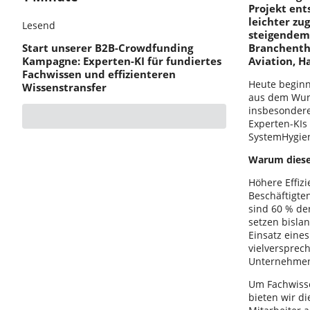
Projekt ent
leichter z
Lesend
steigendem
Start unserer B2B-Crowdfunding
Branchenth
Kampagne: Experten-KI für fundiertes
Aviation, H
Fachwissen und effizienteren
Heute beginn
Wissenstransfer
aus dem Wuns
insbesondere
Experten-KIs
SystemHygien
Warum dieses
Höhere Effizi
Beschäftigte
sind 60 % der
setzen bisla
Einsatz eines
vielversprec
Unternehmen 
Um Fachwisse
bieten wir d