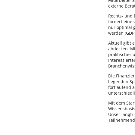
Mitarbeiter 
externe Bera
Rechts- und D
fordert eine 
nur optimal 
werden (GDP
Aktuell gibt 
abdecken. Mi
praktisches 
Interessiert
Branchenwis
Die Finanzie
liegenden Sp
fortlaufend a
unterschied
Mit dem Start
Wissensbasi
Unser langfri
Teilnehmende