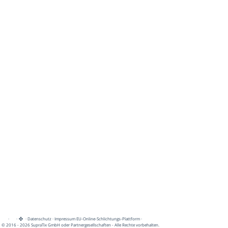
·
·
·
Datenschutz
·
Impressum
EU-Online-Schlichtungs-Plattform
·
© 2016 - 2026 SupraTix GmbH oder Partnergesellschaften - Alle Rechte vorbehalten.