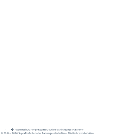
·
·
·
Datenschutz
·
Impressum
EU-Online-Schlichtungs-Plattform
·
© 2016 - 2026 SupraTix GmbH oder Partnergesellschaften - Alle Rechte vorbehalten.