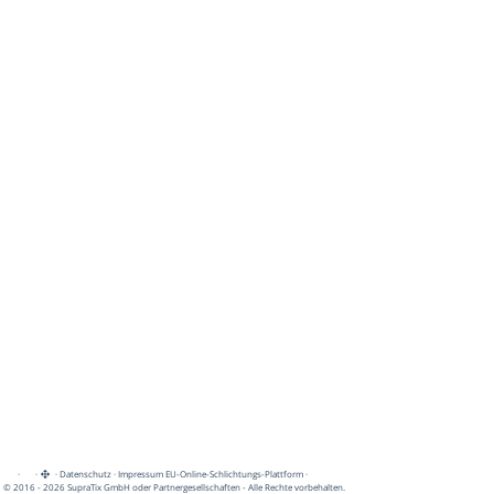
·
·
·
Datenschutz
·
Impressum
EU-Online-Schlichtungs-Plattform
·
© 2016 - 2026 SupraTix GmbH oder Partnergesellschaften - Alle Rechte vorbehalten.