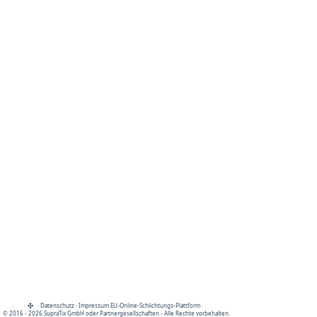
·
·
·
Datenschutz
·
Impressum
EU-Online-Schlichtungs-Plattform
·
© 2016 - 2026 SupraTix GmbH oder Partnergesellschaften - Alle Rechte vorbehalten.