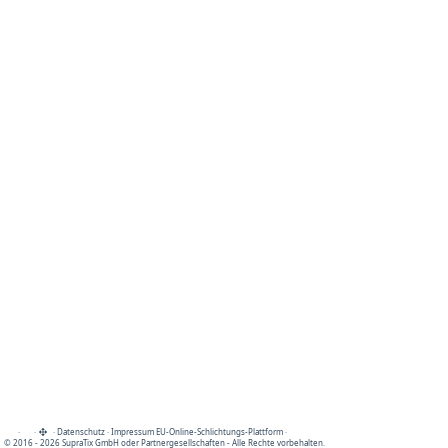
·
·
·
Datenschutz
·
Impressum
EU-Online-Schlichtungs-Plattform
·
© 2016 - 2026 SupraTix GmbH oder Partnergesellschaften - Alle Rechte vorbehalten.