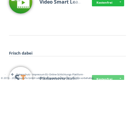
Video Smart Lea…
Kostenfrei
Frisch dabei
·
·
·
Datenschutz
·
Impressum
EU-Online-Schlichtungs-Plattform
·
Pädagogisch-did…
© 2016 - 2026 SupraTix GmbH oder Partnergesellschaften - Alle Rechte vorbehalten.
Kostenfrei
Mittelstand Dig…
Kostenfrei