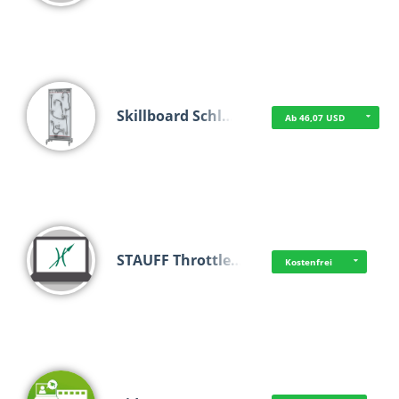
Skillboard Schl…
Ab 46,07 USD
STAUFF Throttle…
Kostenfrei