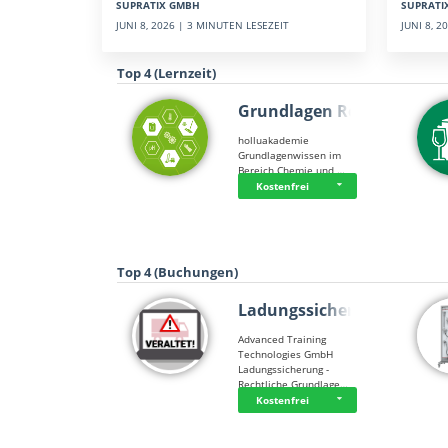
SUPRATI
SUPRATIX GMBH
JUNI 8, 
JUNI 8, 2026 | 3 MINUTEN LESEZEIT
Top 4 (Lernzeit)
Grundlagen Rein…
holluakademie
Grundlagenwissen im
Bereich Chemie und …
Kostenfrei
Top 4 (Buchungen)
Ladungssicherung
Advanced Training
Technologies GmbH
Ladungssicherung -
Rechtliche Grundlage…
Kostenfrei