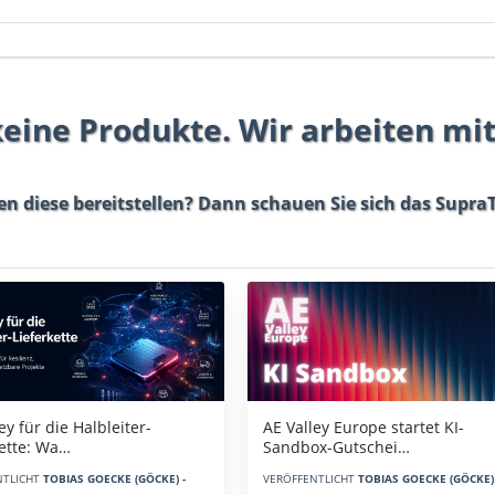
 keine Produkte. Wir arbeiten mi
en diese bereitstellen? Dann schauen Sie sich das
SupraT
AE Valley Europe startet KI-
ey für die Halbleiter-
Sandbox-Gutschei…
kette: Wa…
VERÖFFENTLICHT
TOBIAS GOECKE (GÖCKE) 
NTLICHT
TOBIAS GOECKE (GÖCKE) -