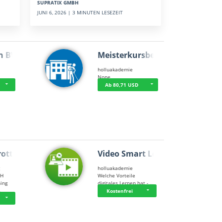
SUPRATIX GMBH
JUNI 6, 2026 | 3 MINUTEN LESEZEIT
n BWL
Meisterkursbegl…
holluakademie
None
Ab 80,71 USD
rottle…
Video Smart Lea…
g
holluakademie
bH
Welche Vorteile
ning
digitales Lernen hat - …
…
Kostenfrei