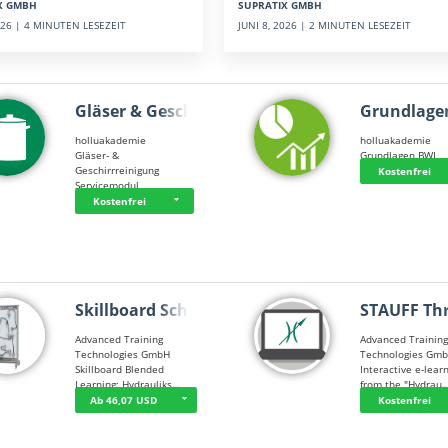
SUPRATIX GMBH
X GMBH
JUNI 8, 2026 | 2 MINUTEN LESEZEIT
2026 | 4 MINUTEN LESEZEIT
Gläser & Geschi…
Grundlage
holluakademie
holluakademie
Gläser- &
Grundlagen BWL
Geschirrreinigung
Kostenfrei
Servicemodul
Kostenfrei
Skillboard Schl…
STAUFF Th
Advanced Training
Advanced Trainin
Technologies GmbH
Technologies Gm
Skillboard Blended
Interactive e-lear
Learning: Hydrauliks…
from the "Hydrau
Ab 46,07 USD
Kostenfrei