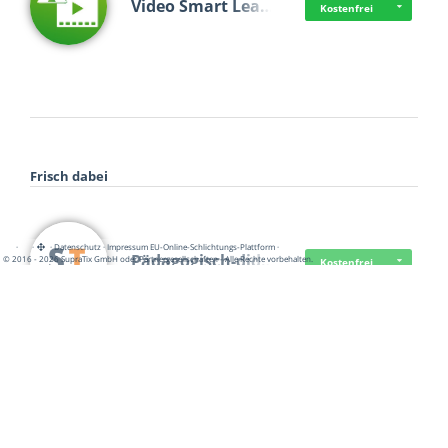
Video Smart Lea…
Kostenfrei
Frisch dabei
·
·
·
Datenschutz
·
Impressum
EU-Online-Schlichtungs-Plattform
·
Pädagogisch-did…
© 2016 - 2026 SupraTix GmbH oder Partnergesellschaften - Alle Rechte vorbehalten.
Kostenfrei
Mittelstand Dig…
Kostenfrei