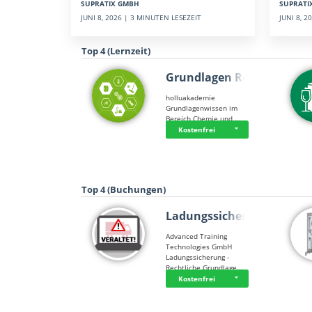
SUPRATI
SUPRATIX GMBH
JUNI 8, 
JUNI 8, 2026 | 3 MINUTEN LESEZEIT
Top 4 (Lernzeit)
Grundlagen Rein…
holluakademie
Grundlagenwissen im
Bereich Chemie und …
Kostenfrei
Top 4 (Buchungen)
Ladungssicherung
Advanced Training
Technologies GmbH
Ladungssicherung -
Rechtliche Grundlage…
Kostenfrei