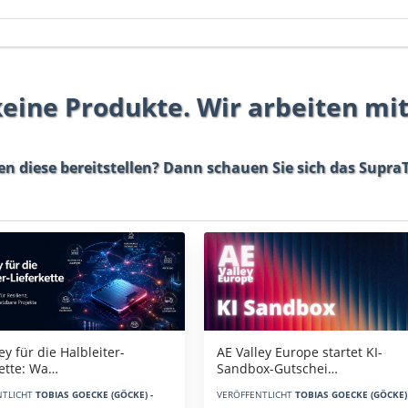
 keine Produkte. Wir arbeiten mi
en diese bereitstellen? Dann schauen Sie sich das
SupraT
AE Valley Europe startet KI-
ey für die Halbleiter-
Sandbox-Gutschei…
kette: Wa…
VERÖFFENTLICHT
TOBIAS GOECKE (GÖCKE) 
NTLICHT
TOBIAS GOECKE (GÖCKE) -