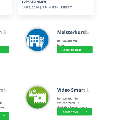
SUPRATIX GMBH
JUNI 6, 2026 | 3 MINUTEN LESEZEIT
n BWL
Meisterkursbegl…
holluakademie
None
Ab 80,66 USD
rottle…
Video Smart Lea…
g
holluakademie
bH
Welche Vorteile
ning
digitales Lernen hat - …
…
Kostenfrei