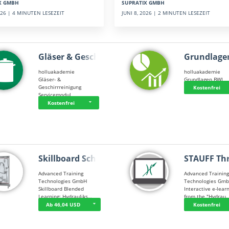
SUPRATIX GMBH
X GMBH
JUNI 8, 2026 | 2 MINUTEN LESEZEIT
2026 | 4 MINUTEN LESEZEIT
Gläser & Geschi…
Grundlage
holluakademie
holluakademie
Gläser- &
Grundlagen BWL
Geschirrreinigung
Kostenfrei
Servicemodul
Kostenfrei
Skillboard Schl…
STAUFF Th
Advanced Training
Advanced Trainin
Technologies GmbH
Technologies Gm
Skillboard Blended
Interactive e-lear
Learning: Hydrauliks…
from the "Hydrau
Ab 46,04 USD
Kostenfrei