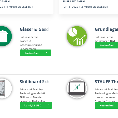
SUPRATIX GMBH
X GMBH
JUNI 8, 2026 | 2 MINUTEN LESEZEIT
2026 | 4 MINUTEN LESEZEIT
Gläser & Geschi…
Grundlage
holluakademie
holluakademie
Gläser- &
Grundlagen BWL
Geschirrreinigung
Kostenfrei
Servicemodul
Kostenfrei
Skillboard Schl…
STAUFF Th
Advanced Training
Advanced Trainin
Technologies GmbH
Technologies Gm
Skillboard Blended
Interactive e-lear
Learning: Hydrauliks…
from the "Hydrau
Ab 46,12 USD
Kostenfrei