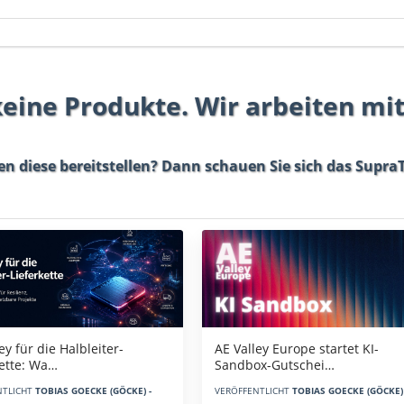
 keine Produkte. Wir arbeiten mi
en diese bereitstellen? Dann schauen Sie sich das
SupraT
AE Valley Europe startet KI-
ey für die Halbleiter-
Sandbox-Gutschei…
kette: Wa…
VERÖFFENTLICHT
TOBIAS GOECKE (GÖCKE) 
NTLICHT
TOBIAS GOECKE (GÖCKE) -