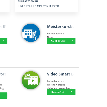
SUPRATIX GMBH
JUNI 6, 2026 | 3 MINUTEN LESEZEIT
n BWL
Meisterkursbegl…
holluakademie
None
Ab 80,8 USD
rottle…
Video Smart Lea…
g
holluakademie
bH
Welche Vorteile
ning
digitales Lernen hat - …
…
Kostenfrei