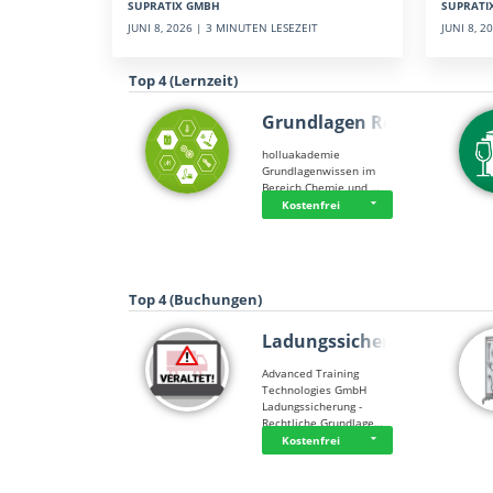
SUPRATI
SUPRATIX GMBH
JUNI 8, 
JUNI 8, 2026 | 3 MINUTEN LESEZEIT
Top 4 (Lernzeit)
Grundlagen Rein…
holluakademie
Grundlagenwissen im
Bereich Chemie und …
Kostenfrei
Top 4 (Buchungen)
Ladungssicherung
Advanced Training
Technologies GmbH
Ladungssicherung -
Rechtliche Grundlage…
Kostenfrei