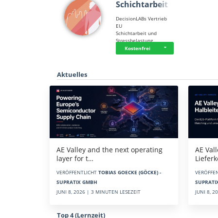
Schichtarbeit u…
DecisionLABs Vertrieb
EU
Schichtarbeit und
Stressbelastung
Kostenfrei
Aktuelles
AE Vall
AE Valley and the next operating
Liefer
layer for t…
VERÖFFE
VERÖFFENTLICHT
TOBIAS GOECKE (GÖCKE) -
SUPRATI
SUPRATIX GMBH
JUNI 8, 
JUNI 8, 2026 | 3 MINUTEN LESEZEIT
Top 4 (Lernzeit)