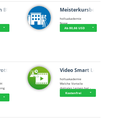
n BWL
Meisterkursbegl…
holluakademie
None
Ab 80,66 USD
rottle…
Video Smart Lea…
g
holluakademie
bH
Welche Vorteile
ning
digitales Lernen hat - …
…
Kostenfrei