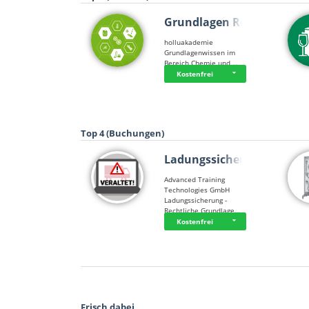
Grundlagen Rein…
holluakademie
Grundlagenwissen im
Bereich Chemie und …
Kostenfrei
Top 4 (Buchungen)
Ladungssicherung
Advanced Training
Technologies GmbH
Ladungssicherung -
Rechtliche Grundlage…
Kostenfrei
Frisch dabei