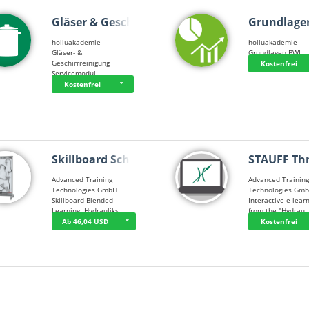
Gläser & Geschi…
Grundlage
holluakademie
holluakademie
Gläser- &
Grundlagen BWL
Geschirrreinigung
Kostenfrei
Servicemodul
Kostenfrei
Skillboard Schl…
STAUFF Th
Advanced Training
Advanced Trainin
Technologies GmbH
Technologies Gm
Skillboard Blended
Interactive e-lear
Learning: Hydrauliks…
from the "Hydrau
Ab 46,04 USD
Kostenfrei