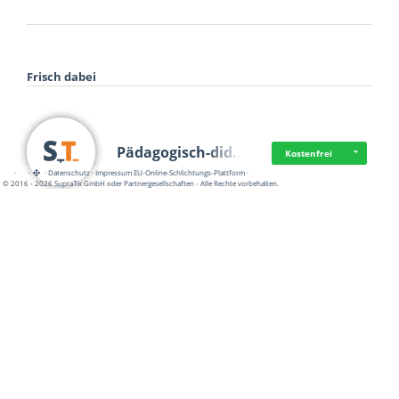
Frisch dabei
Pädagogisch-did…
Kostenfrei
·
·
·
Datenschutz
·
Impressum
EU-Online-Schlichtungs-Plattform
·
© 2016 - 2026 SupraTix GmbH oder Partnergesellschaften - Alle Rechte vorbehalten.
Mittelstand Dig…
Kostenfrei