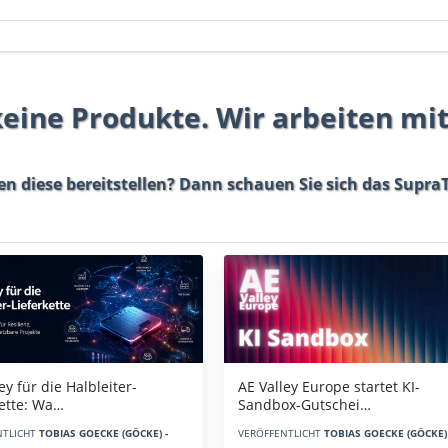
 keine Produkte. Wir arbeiten mi
en diese bereitstellen? Dann schauen Sie sich das
SupraT
AE Valley Europe startet KI-
ey für die Halbleiter-
Sandbox-Gutschei…
kette: Wa…
VERÖFFENTLICHT
TOBIAS GOECKE (GÖCKE) 
NTLICHT
TOBIAS GOECKE (GÖCKE) -