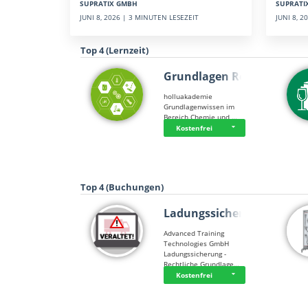
SUPRATI
SUPRATIX GMBH
JUNI 8, 
JUNI 8, 2026 | 3 MINUTEN LESEZEIT
Top 4 (Lernzeit)
Grundlagen Rein…
holluakademie
Grundlagenwissen im
Bereich Chemie und …
Kostenfrei
Top 4 (Buchungen)
Ladungssicherung
Advanced Training
Technologies GmbH
Ladungssicherung -
Rechtliche Grundlage…
Kostenfrei