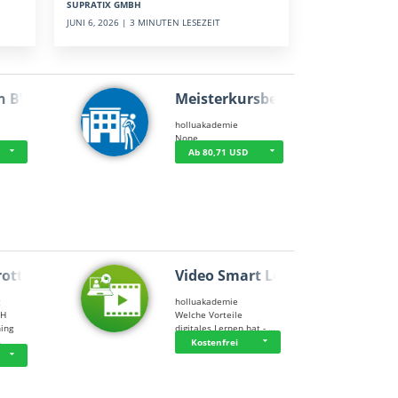
SUPRATIX GMBH
JUNI 6, 2026 | 3 MINUTEN LESEZEIT
n BWL
Meisterkursbegl…
holluakademie
None
Ab 80,71 USD
rottle…
Video Smart Lea…
g
holluakademie
bH
Welche Vorteile
ning
digitales Lernen hat - …
…
Kostenfrei