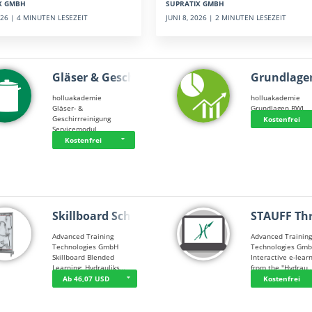
SUPRATIX GMBH
X GMBH
JUNI 8, 2026 | 2 MINUTEN LESEZEIT
2026 | 4 MINUTEN LESEZEIT
Gläser & Geschi…
Grundlage
holluakademie
holluakademie
Gläser- &
Grundlagen BWL
Geschirrreinigung
Kostenfrei
Servicemodul
Kostenfrei
Skillboard Schl…
STAUFF Th
Advanced Training
Advanced Trainin
Technologies GmbH
Technologies Gm
Skillboard Blended
Interactive e-lear
Learning: Hydrauliks…
from the "Hydrau
Ab 46,07 USD
Kostenfrei