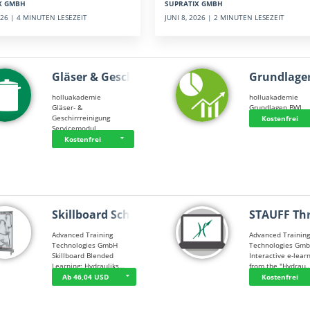
SUPRATIX GMBH
X GMBH
JUNI 8, 2026 | 2 MINUTEN LESEZEIT
2026 | 4 MINUTEN LESEZEIT
Gläser & Geschi…
Grundlage
holluakademie
holluakademie
Gläser- &
Grundlagen BWL
Geschirrreinigung
Kostenfrei
Servicemodul
Kostenfrei
Skillboard Schl…
STAUFF Th
Advanced Training
Advanced Trainin
Technologies GmbH
Technologies Gm
Skillboard Blended
Interactive e-lear
Learning: Hydrauliks…
from the "Hydrau
Ab 46,04 USD
Kostenfrei