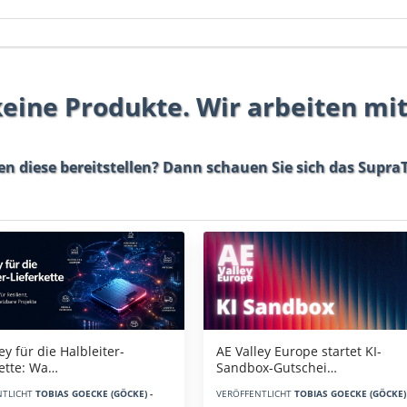
 keine Produkte. Wir arbeiten mi
en diese bereitstellen? Dann schauen Sie sich das
SupraT
AE Valley Europe startet KI-
ey für die Halbleiter-
Sandbox-Gutschei…
kette: Wa…
VERÖFFENTLICHT
TOBIAS GOECKE (GÖCKE) 
NTLICHT
TOBIAS GOECKE (GÖCKE) -