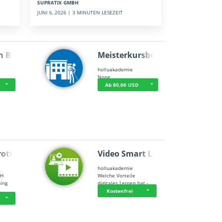
SUPRATIX GMBH
JUNI 6, 2026 | 3 MINUTEN LESEZEIT
n BWL
Meisterkursbegl…
holluakademie
None
Ab 80,66 USD
rottle…
Video Smart Lea…
g
holluakademie
bH
Welche Vorteile
ning
digitales Lernen hat - …
…
Kostenfrei