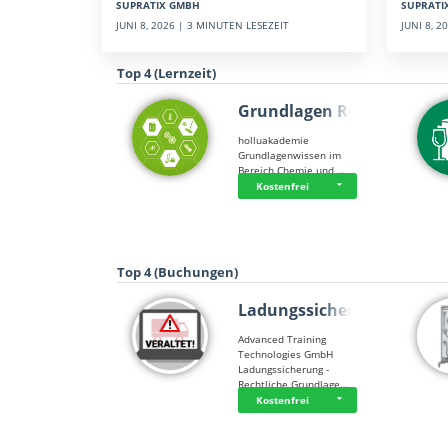
SUPRATI
SUPRATIX GMBH
JUNI 8, 
JUNI 8, 2026 | 3 MINUTEN LESEZEIT
Top 4 (Lernzeit)
Grundlagen Rein…
holluakademie
Grundlagenwissen im
Bereich Chemie und …
Kostenfrei
Top 4 (Buchungen)
Ladungssicherung
Advanced Training
Technologies GmbH
Ladungssicherung -
Rechtliche Grundlage…
Kostenfrei