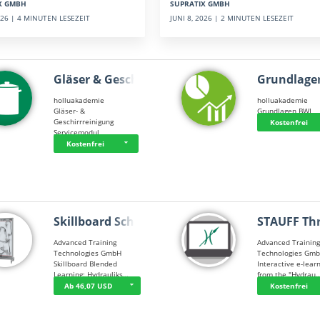
SUPRATIX GMBH
X GMBH
JUNI 8, 2026 | 2 MINUTEN LESEZEIT
2026 | 4 MINUTEN LESEZEIT
Gläser & Geschi…
Grundlage
holluakademie
holluakademie
Gläser- &
Grundlagen BWL
Geschirrreinigung
Kostenfrei
Servicemodul
Kostenfrei
Skillboard Schl…
STAUFF Th
Advanced Training
Advanced Trainin
Technologies GmbH
Technologies Gm
Skillboard Blended
Interactive e-lear
Learning: Hydrauliks…
from the "Hydrau
Ab 46,07 USD
Kostenfrei