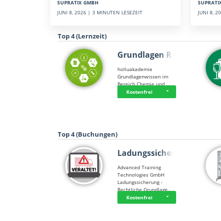
SUPRATI
SUPRATIX GMBH
JUNI 8, 
JUNI 8, 2026 | 3 MINUTEN LESEZEIT
Top 4 (Lernzeit)
Grundlagen Rein…
holluakademie
Grundlagenwissen im
Bereich Chemie und …
Kostenfrei
Top 4 (Buchungen)
Ladungssicherung
Advanced Training
Technologies GmbH
Ladungssicherung -
Rechtliche Grundlage…
Kostenfrei