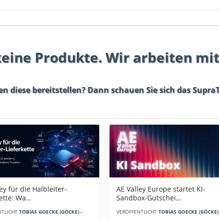
 keine Produkte. Wir arbeiten mi
en diese bereitstellen? Dann schauen Sie sich das
SupraT
AE Valley Europe startet KI-
ey für die Halbleiter-
Sandbox-Gutschei…
kette: Wa…
VERÖFFENTLICHT
TOBIAS GOECKE (GÖCKE) 
NTLICHT
TOBIAS GOECKE (GÖCKE) -