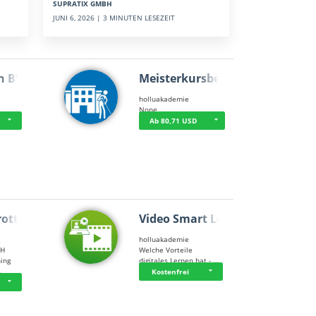
SUPRATIX GMBH
JUNI 6, 2026 | 3 MINUTEN LESEZEIT
n BWL
Meisterkursbegl…
holluakademie
None
Ab 80,71 USD
rottle…
Video Smart Lea…
g
holluakademie
bH
Welche Vorteile
ning
digitales Lernen hat - …
…
Kostenfrei