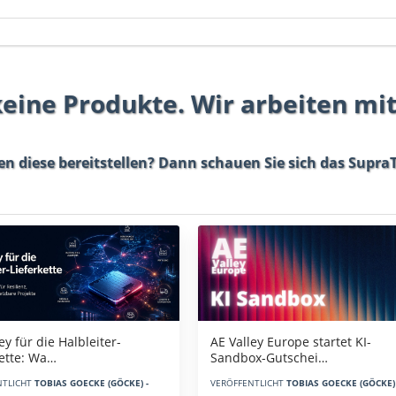
 keine Produkte. Wir arbeiten mi
en diese bereitstellen? Dann schauen Sie sich das
SupraT
AE Valley Europe startet KI-
ey für die Halbleiter-
Sandbox-Gutschei…
kette: Wa…
VERÖFFENTLICHT
TOBIAS GOECKE (GÖCKE) 
NTLICHT
TOBIAS GOECKE (GÖCKE) -