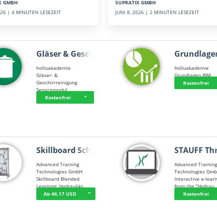
SUPRATIX GMBH
X GMBH
JUNI 8, 2026 | 2 MINUTEN LESEZEIT
2026 | 4 MINUTEN LESEZEIT
Gläser & Geschi…
Grundlage
holluakademie
holluakademie
Gläser- &
Grundlagen BWL
Geschirrreinigung
Kostenfrei
Servicemodul
Kostenfrei
Skillboard Schl…
STAUFF Th
Advanced Training
Advanced Trainin
Technologies GmbH
Technologies Gm
Skillboard Blended
Interactive e-lear
Learning: Hydrauliks…
from the "Hydrau
Ab 46,17 USD
Kostenfrei