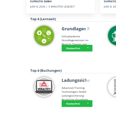
SUPRATI
SUPRATIX GMBH
JUNI 8, 
JUNI 8, 2026 | 3 MINUTEN LESEZEIT
Top 4 (Lernzeit)
Grundlagen Rein…
holluakademie
Grundlagenwissen im
Bereich Chemie und …
Kostenfrei
Top 4 (Buchungen)
Ladungssicherung
Advanced Training
Technologies GmbH
Ladungssicherung -
Rechtliche Grundlage…
Kostenfrei