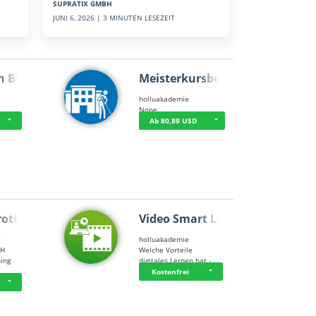
SUPRATIX GMBH
JUNI 6, 2026 | 3 MINUTEN LESEZEIT
n BWL
Meisterkursbegl…
holluakademie
None
Ab 80,89 USD
rottle…
Video Smart Lea…
g
holluakademie
bH
Welche Vorteile
ning
digitales Lernen hat - …
…
Kostenfrei