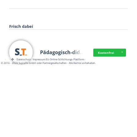
Frisch dabei
Pädagogisch-did…
Kostenfrei
·
·
·
Datenschutz
·
Impressum
EU-Online-Schlichtungs-Plattform
·
© 2016 - 2026 SupraTix GmbH oder Partnergesellschaften - Alle Rechte vorbehalten.
Mittelstand Dig…
Kostenfrei