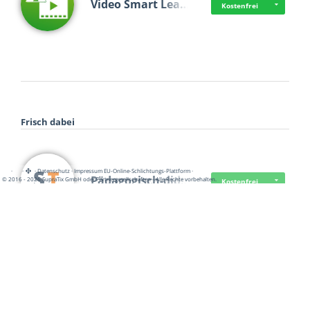
Video Smart Lea…
Kostenfrei
Frisch dabei
·
·
·
Datenschutz
·
Impressum
EU-Online-Schlichtungs-Plattform
·
Pädagogisch-did…
© 2016 - 2026 SupraTix GmbH oder Partnergesellschaften - Alle Rechte vorbehalten.
Kostenfrei
Mittelstand Dig…
Kostenfrei