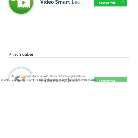
Video Smart Lea…
Kostenfrei
Frisch dabei
·
·
·
Datenschutz
·
Impressum
EU-Online-Schlichtungs-Plattform
·
Pädagogisch-did…
© 2016 - 2026 SupraTix GmbH oder Partnergesellschaften - Alle Rechte vorbehalten.
Kostenfrei
Mittelstand Dig…
Kostenfrei