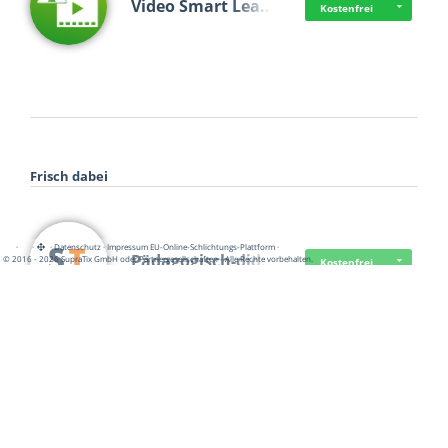
Video Smart Lea…
Kostenfrei
Frisch dabei
·
·
·
Datenschutz
·
Impressum
EU-Online-Schlichtungs-Plattform
·
Pädagogisch-did…
© 2016 - 2026 SupraTix GmbH oder Partnergesellschaften - Alle Rechte vorbehalten.
Kostenfrei
Mittelstand Dig…
Kostenfrei