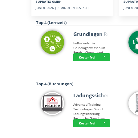
SUPRATI
SUPRATIX GMBH
JUNI 8, 
JUNI 8, 2026 | 3 MINUTEN LESEZEIT
Top 4 (Lernzeit)
Grundlagen Rein…
holluakademie
Grundlagenwissen im
Bereich Chemie und …
Kostenfrei
Top 4 (Buchungen)
Ladungssicherung
Advanced Training
Technologies GmbH
Ladungssicherung -
Rechtliche Grundlage…
Kostenfrei