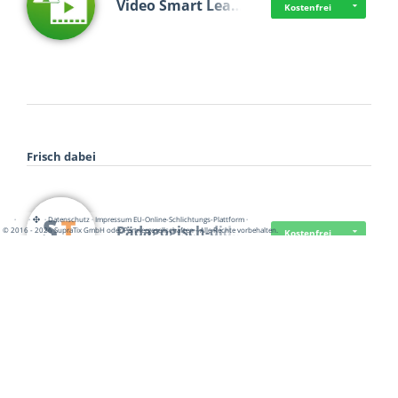
Video Smart Lea…
Kostenfrei
Frisch dabei
·
·
·
Datenschutz
·
Impressum
EU-Online-Schlichtungs-Plattform
·
Pädagogisch-did…
© 2016 - 2026 SupraTix GmbH oder Partnergesellschaften - Alle Rechte vorbehalten.
Kostenfrei
Mittelstand Dig…
Kostenfrei