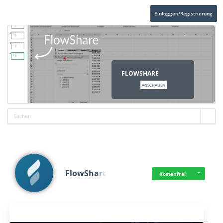
Einloggen/Registrierung
FLOWSHARE
ANSCHAUEN
FlowShare
Kostenfrei
Aktuelles