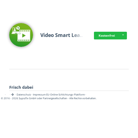
Video Smart Lea…
Kostenfrei
Frisch dabei
·
·
·
Datenschutz
·
Impressum
EU-Online-Schlichtungs-Plattform
·
© 2016 - 2026 SupraTix GmbH oder Partnergesellschaften - Alle Rechte vorbehalten.
Pädagogisch-did…
Kostenfrei