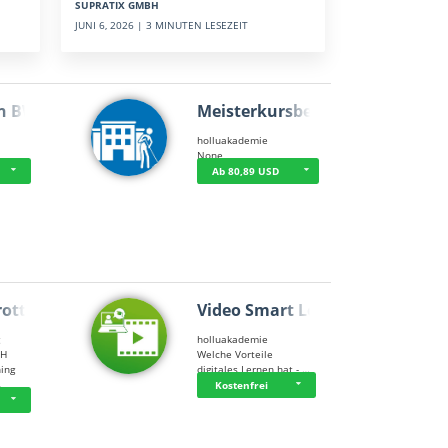
SUPRATIX GMBH
JUNI 6, 2026 | 3 MINUTEN LESEZEIT
n BWL
Meisterkursbegl…
holluakademie
None
Ab 80,89 USD
rottle…
Video Smart Lea…
g
holluakademie
bH
Welche Vorteile
ning
digitales Lernen hat - …
…
Kostenfrei