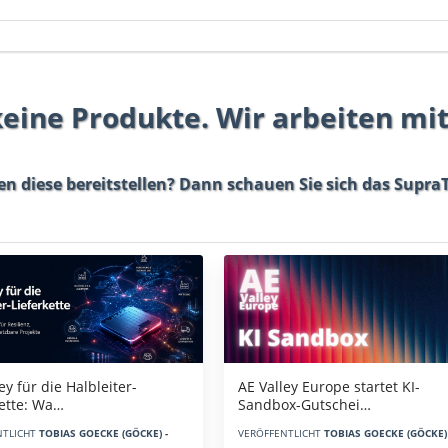
 keine Produkte. Wir arbeiten mi
en diese bereitstellen? Dann schauen Sie sich das
SupraT
AE Valley Europe startet KI-
ey für die Halbleiter-
Sandbox-Gutschei…
kette: Wa…
VERÖFFENTLICHT
TOBIAS GOECKE (GÖCKE) 
NTLICHT
TOBIAS GOECKE (GÖCKE) -