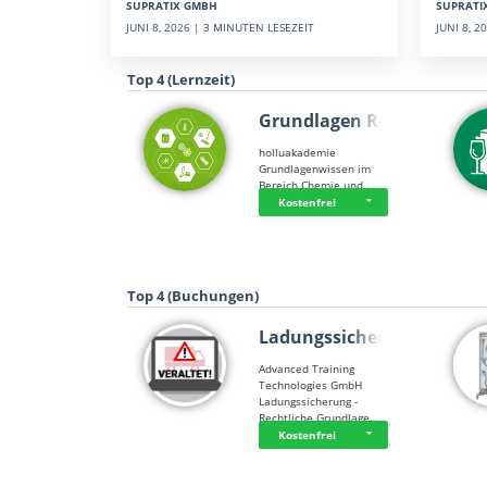
SUPRATI
SUPRATIX GMBH
JUNI 8, 
JUNI 8, 2026 | 3 MINUTEN LESEZEIT
Top 4 (Lernzeit)
Grundlagen Rein…
holluakademie
Grundlagenwissen im
Bereich Chemie und …
Kostenfrei
Top 4 (Buchungen)
Ladungssicherung
Advanced Training
Technologies GmbH
Ladungssicherung -
Rechtliche Grundlage…
Kostenfrei