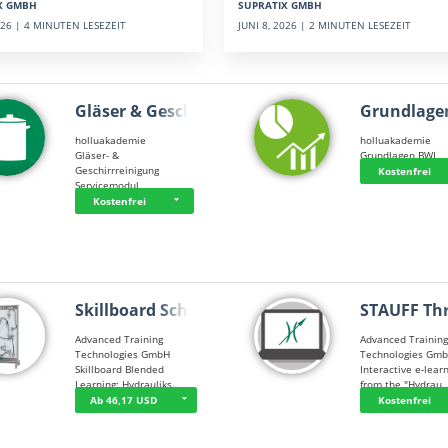
SUPRATIX GMBH
X GMBH
JUNI 8, 2026 | 2 MINUTEN LESEZEIT
2026 | 4 MINUTEN LESEZEIT
Gläser & Geschi…
Grundlage
holluakademie
holluakademie
Gläser- &
Grundlagen BWL
Geschirrreinigung
Kostenfrei
Servicemodul
Kostenfrei
Skillboard Schl…
STAUFF Th
Advanced Training
Advanced Trainin
Technologies GmbH
Technologies Gm
Skillboard Blended
Interactive e-lear
Learning: Hydrauliks…
from the "Hydrau
Ab 46,17 USD
Kostenfrei