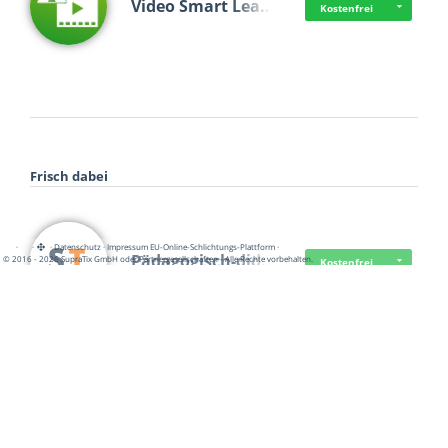
Video Smart Lea…
Kostenfrei
Frisch dabei
·
·
·
Datenschutz
·
Impressum
EU-Online-Schlichtungs-Plattform
·
Pädagogisch-did…
© 2016 - 2026 SupraTix GmbH oder Partnergesellschaften - Alle Rechte vorbehalten.
Kostenfrei
Mittelstand Dig…
Kostenfrei