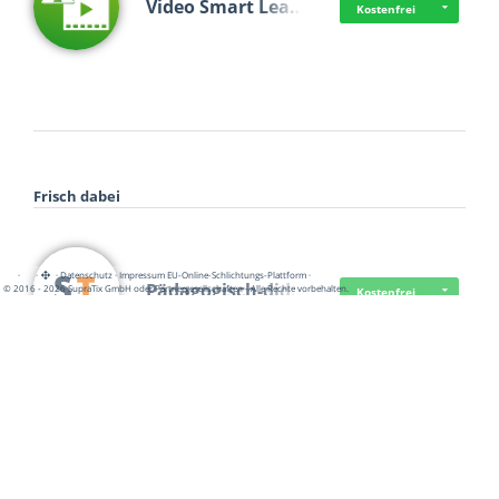
Video Smart Lea…
Kostenfrei
Frisch dabei
·
·
·
Datenschutz
·
Impressum
EU-Online-Schlichtungs-Plattform
·
Pädagogisch-did…
© 2016 - 2026 SupraTix GmbH oder Partnergesellschaften - Alle Rechte vorbehalten.
Kostenfrei
Mittelstand Dig…
Kostenfrei