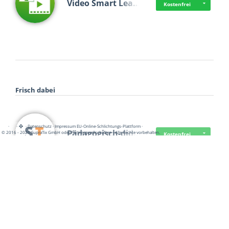
Video Smart Lea…
Kostenfrei
Frisch dabei
·
·
·
Datenschutz
·
Impressum
EU-Online-Schlichtungs-Plattform
·
Pädagogisch-did…
© 2016 - 2026 SupraTix GmbH oder Partnergesellschaften - Alle Rechte vorbehalten.
Kostenfrei
Mittelstand Dig…
Kostenfrei