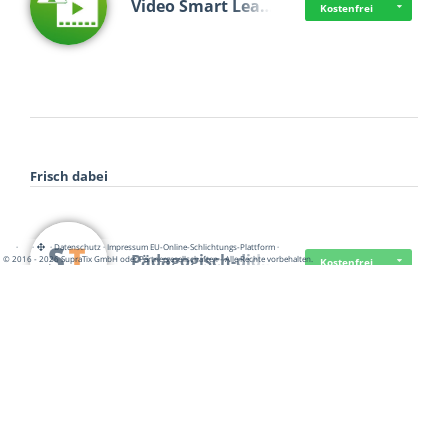
Video Smart Lea…
Kostenfrei
Frisch dabei
·
·
·
Datenschutz
·
Impressum
EU-Online-Schlichtungs-Plattform
·
Pädagogisch-did…
© 2016 - 2026 SupraTix GmbH oder Partnergesellschaften - Alle Rechte vorbehalten.
Kostenfrei
Mittelstand Dig…
Kostenfrei