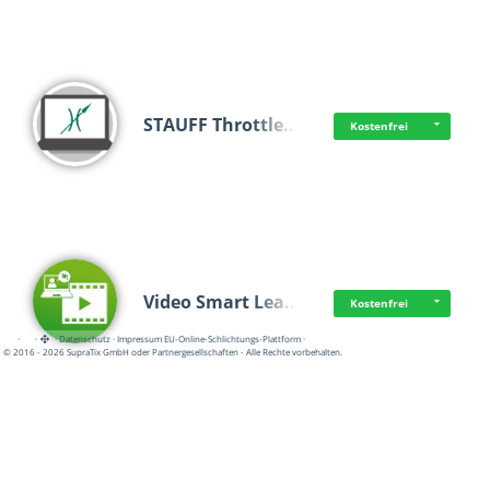
STAUFF Throttle…
Kostenfrei
Video Smart Lea…
Kostenfrei
·
·
·
Datenschutz
·
Impressum
EU-Online-Schlichtungs-Plattform
·
© 2016 - 2026 SupraTix GmbH oder Partnergesellschaften - Alle Rechte vorbehalten.
Frisch dabei