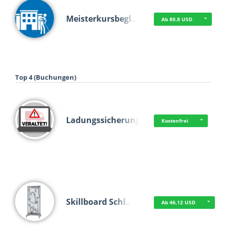
Meisterkursbegl…
Ab 80,8 USD
Top 4 (Buchungen)
Ladungssicherung
Kostenfrei
Skillboard Schl…
Ab 46,12 USD