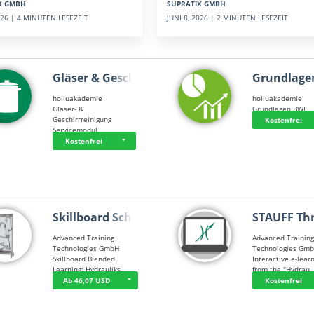
SUPRATIX GMBH
X GMBH
JUNI 8, 2026 | 2 MINUTEN LESEZEIT
2026 | 4 MINUTEN LESEZEIT
Gläser & Geschi…
Grundlage
holluakademie
holluakademie
Gläser- &
Grundlagen BWL
Geschirrreinigung
Kostenfrei
Servicemodul
Kostenfrei
Skillboard Schl…
STAUFF Th
Advanced Training
Advanced Trainin
Technologies GmbH
Technologies Gm
Skillboard Blended
Interactive e-lear
Learning: Hydrauliks…
from the "Hydrau
Ab 46,07 USD
Kostenfrei