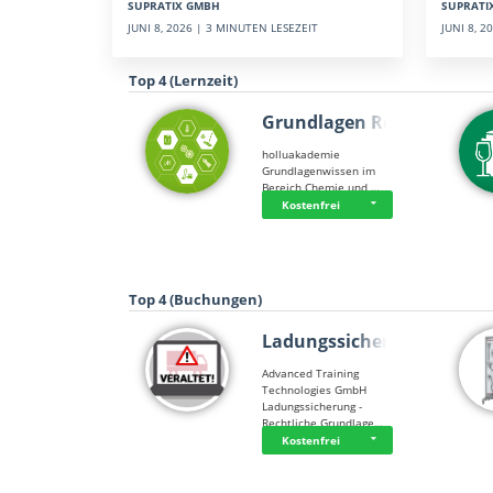
SUPRATI
SUPRATIX GMBH
JUNI 8, 
JUNI 8, 2026 | 3 MINUTEN LESEZEIT
Top 4 (Lernzeit)
Grundlagen Rein…
holluakademie
Grundlagenwissen im
Bereich Chemie und …
Kostenfrei
Top 4 (Buchungen)
Ladungssicherung
Advanced Training
Technologies GmbH
Ladungssicherung -
Rechtliche Grundlage…
Kostenfrei