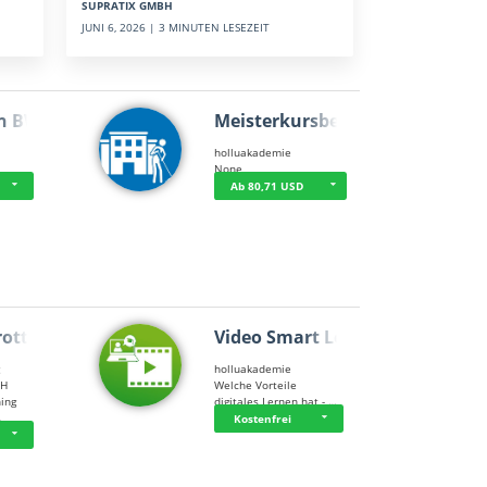
SUPRATIX GMBH
JUNI 6, 2026 | 3 MINUTEN LESEZEIT
n BWL
Meisterkursbegl…
holluakademie
None
Ab 80,71 USD
rottle…
Video Smart Lea…
g
holluakademie
bH
Welche Vorteile
ning
digitales Lernen hat - …
…
Kostenfrei