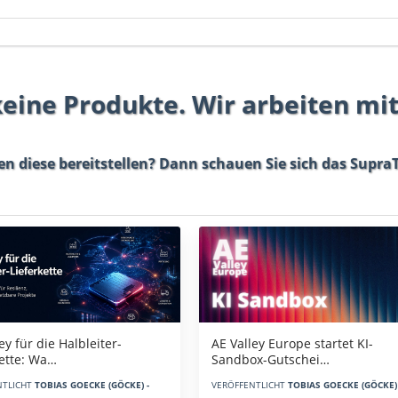
 keine Produkte. Wir arbeiten mi
en diese bereitstellen? Dann schauen Sie sich das
SupraT
AE Valley Europe startet KI-
ey für die Halbleiter-
Sandbox-Gutschei…
kette: Wa…
VERÖFFENTLICHT
TOBIAS GOECKE (GÖCKE) 
NTLICHT
TOBIAS GOECKE (GÖCKE) -