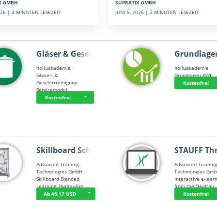
SUPRATIX GMBH
X GMBH
JUNI 8, 2026 | 2 MINUTEN LESEZEIT
2026 | 4 MINUTEN LESEZEIT
Gläser & Geschi…
Grundlage
holluakademie
holluakademie
Gläser- &
Grundlagen BWL
Geschirrreinigung
Kostenfrei
Servicemodul
Kostenfrei
Skillboard Schl…
STAUFF Th
Advanced Training
Advanced Trainin
Technologies GmbH
Technologies Gm
Skillboard Blended
Interactive e-lear
Learning: Hydrauliks…
from the "Hydrau
Ab 46,17 USD
Kostenfrei