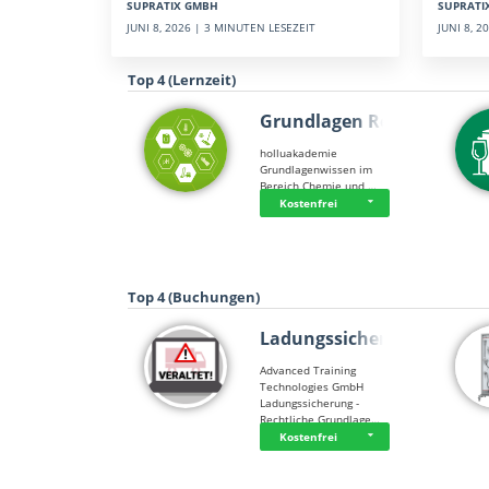
SUPRATI
SUPRATIX GMBH
JUNI 8, 
JUNI 8, 2026 | 3 MINUTEN LESEZEIT
Top 4 (Lernzeit)
Grundlagen Rein…
holluakademie
Grundlagenwissen im
Bereich Chemie und …
Kostenfrei
Top 4 (Buchungen)
Ladungssicherung
Advanced Training
Technologies GmbH
Ladungssicherung -
Rechtliche Grundlage…
Kostenfrei