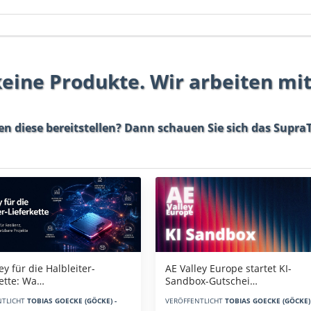
 keine Produkte. Wir arbeiten mi
en diese bereitstellen? Dann schauen Sie sich das
SupraT
AE Valley Europe startet KI-
ey für die Halbleiter-
Sandbox-Gutschei…
kette: Wa…
VERÖFFENTLICHT
TOBIAS GOECKE (GÖCKE) 
NTLICHT
TOBIAS GOECKE (GÖCKE) -