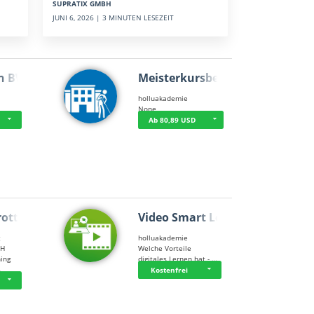
SUPRATIX GMBH
JUNI 6, 2026 | 3 MINUTEN LESEZEIT
n BWL
Meisterkursbegl…
holluakademie
None
Ab 80,89 USD
rottle…
Video Smart Lea…
g
holluakademie
bH
Welche Vorteile
ning
digitales Lernen hat - …
…
Kostenfrei