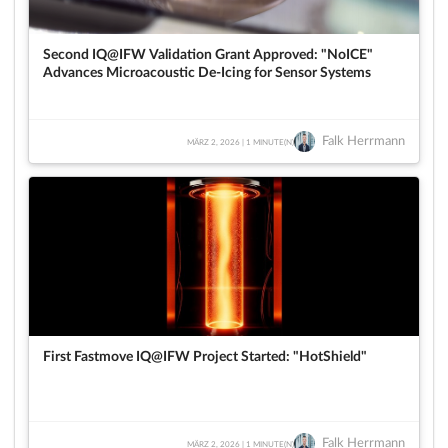
Second IQ@IFW Validation Grant Approved: "NoICE"
Advances Microacoustic De-Icing for Sensor Systems
Falk Herrmann
MÄRZ 2, 2026 | 1 MINUTE(N)
First Fastmove IQ@IFW Project Started: "HotShield"
Falk Herrmann
MÄRZ 2, 2026 | 1 MINUTE(N)